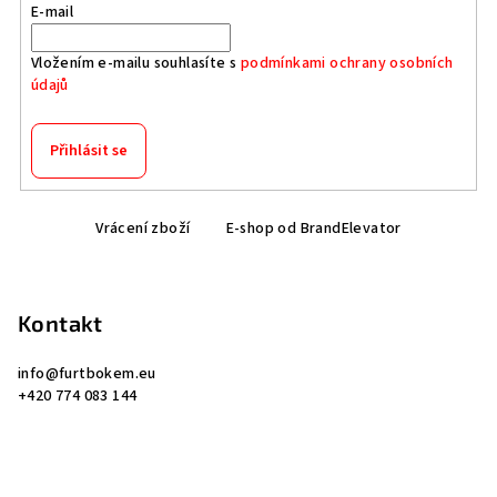
E-mail
Vložením e-mailu souhlasíte s
podmínkami ochrany osobních
údajů
Přihlásit se
Z
Vrácení zboží
E-shop od BrandElevator
á
p
a
Kontakt
t
í
info
@
furtbokem.eu
+420 774 083 144