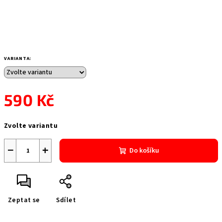
VARIANTA:
590 Kč
Měrná
Zvolte variantu
cena:
−
+
Do košíku
Zeptat se
Sdílet