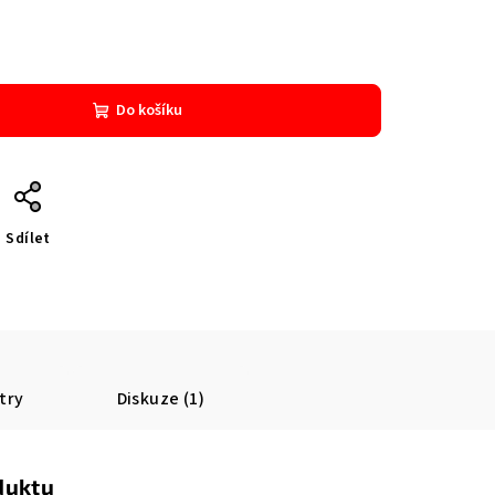
Do košíku
Sdílet
try
Diskuze (1)
duktu