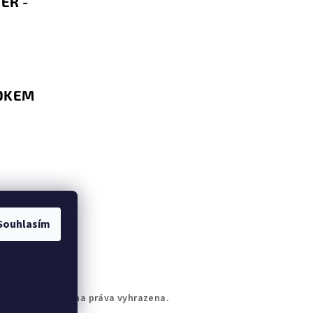
ER -
BOKEM
Souhlasím
rtBokem
. Všechna práva vyhrazena.