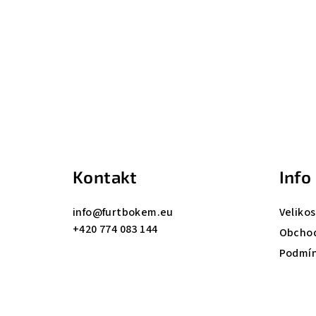
Z
á
p
a
Kontakt
Info
t
info
@
furtbokem.eu
Velikos
í
+420 774 083 144
Obchod
Podmín