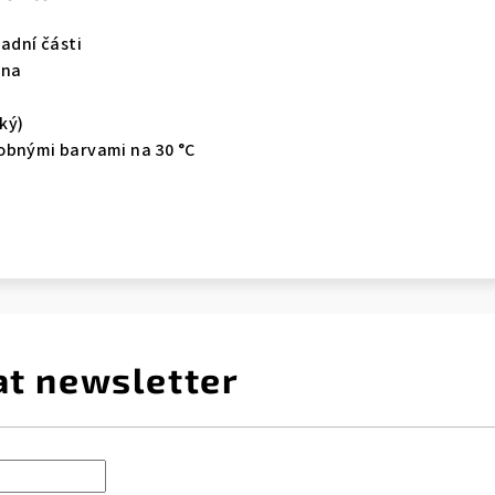
zadní části
lna
cký)
obnými barvami na 30 °C
at newsletter