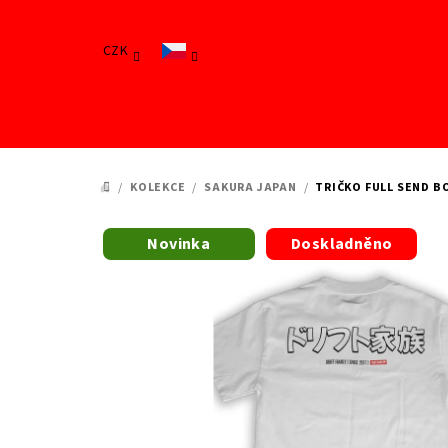
Přejít
na
CZK
obsah
/
KOLEKCE
/
SAKURA JAPAN
/
TRIČKO FULL SEND BO
DOMŮ
Novinka
Doskladněno