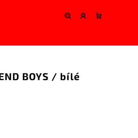
Hledat
Přihlášení
Nákupní
košík
SEND BOYS / bílé