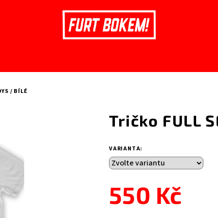
YS / BÍLÉ
Tričko FULL 
VARIANTA:
550 Kč
Měrná