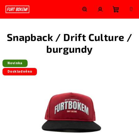
Přejít
na
obsah
Nákupní
Hledat
Přihlášení
Snapback / Drift Culture /
košík
burgundy
Novinka
Doskladněno