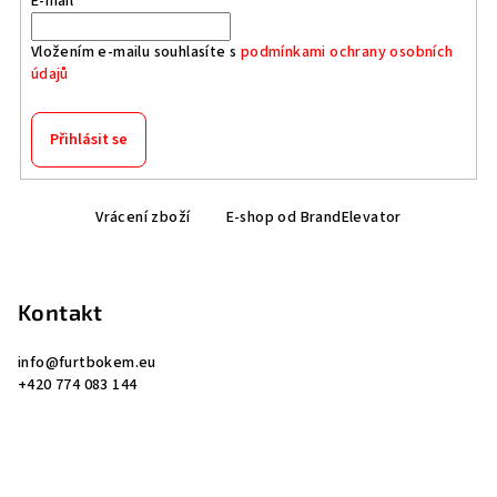
E-mail
Vložením e-mailu souhlasíte s
podmínkami ochrany osobních
údajů
Přihlásit se
Z
Vrácení zboží
E-shop od BrandElevator
á
p
a
Kontakt
t
í
info
@
furtbokem.eu
+420 774 083 144