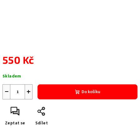
550 Kč
Měrná
Skladem
cena:
−
+
Do košíku
Zeptat se
Sdílet