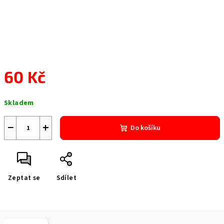
60 Kč
Měrná
Skladem
cena:
−
+
Do košíku
Zeptat se
Sdílet