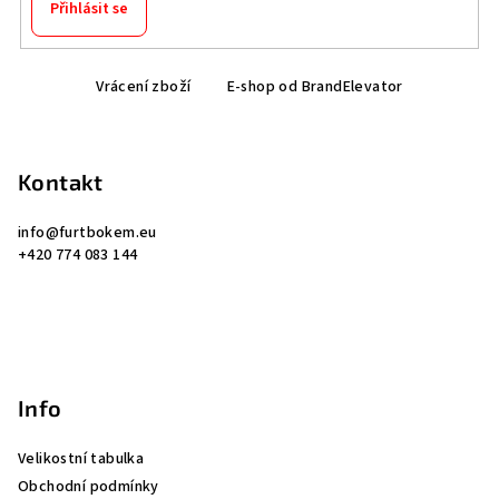
Přihlásit se
Z
Vrácení zboží
E-shop od BrandElevator
á
p
a
Kontakt
t
í
info
@
furtbokem.eu
+420 774 083 144
Info
Velikostní tabulka
Obchodní podmínky