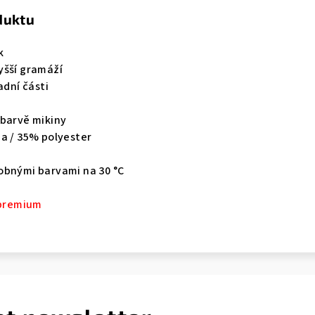
duktu
k
yšší gramáží
adní části
 barvě mikiny
na / 35% polyester
dobnými barvami na
30 °C
 premium