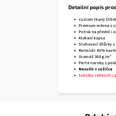
Detailní popis pro
custom tkaný štíte
Premium mikina s v
Potisk na přední i z
Klokaní kapsa
Stahovací šňůrky v
Materiál: 65% bavl
Gramáž 300 g/m²
Perte naruby s po
Nesušit v sušičce
tabulka velikostí /