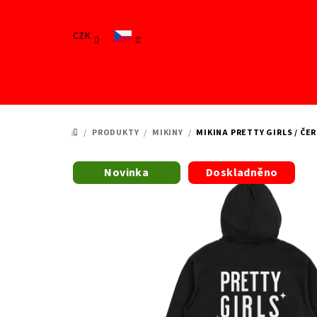
Přejít
na
CZK
obsah
/
PRODUKTY
/
MIKINY
/
MIKINA PRETTY GIRLS / ČE
DOMŮ
Novinka
Doskladněno