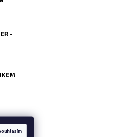
ER -
BOKEM
Souhlasím