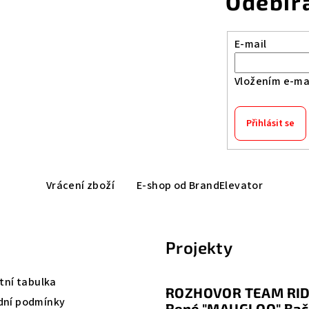
Odebír
E-mail
Vložením e-mai
Přihlásit se
Vrácení zboží
E-shop od BrandElevator
Projekty
tní tabulka
ROZHOVOR TEAM RID
ní podmínky
René "MAUGLOO" Bač