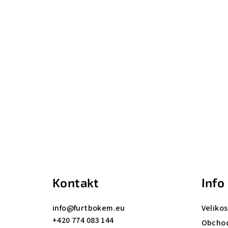
Z
á
p
a
Kontakt
Info
t
info
@
furtbokem.eu
Velikos
í
+420 774 083 144
Obchod