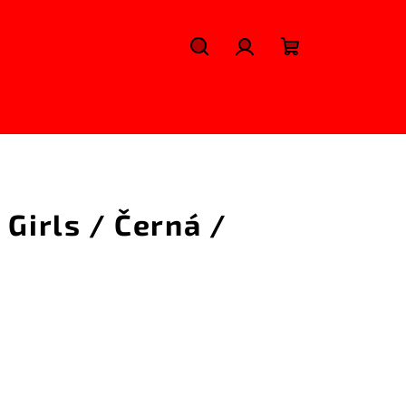
Hledat
Přihlášení
Nákupní
košík
 Girls / Černá /