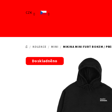
Přejít
na
CZK
obsah
/
KOLEKCE
/
MINI
/
MIKINA MINI FURT BOKEM / PR
DOMŮ
Doskladněno