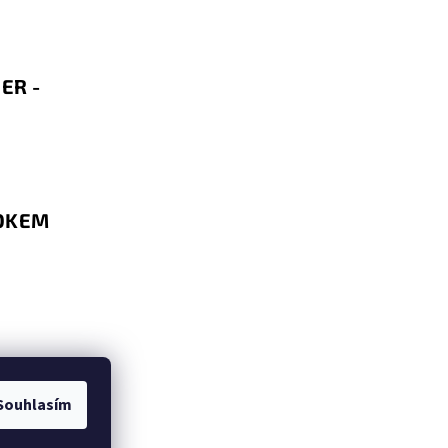
ER -
BOKEM
Souhlasím