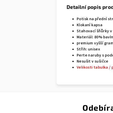
Detailní popis pro
Potisk na přední st
Klokaní kapsa
Stahovací šňůrky v
Materiál: 80% bavl
premium vyšší gra
Střih: unisex
Perte naruby s pod
Nesušit v sušičce
Velikosti tabulka /
Odebír