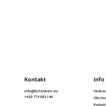
Z
á
p
a
Kontakt
Info
t
info
@
furtbokem.eu
Velikos
í
+420 774 083 144
Obchod
Podmín