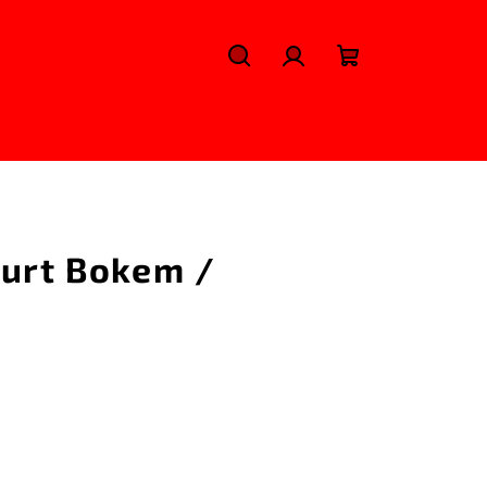
Hledat
Přihlášení
Nákupní
košík
Furt Bokem /