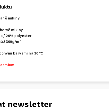
duktu
raně mikiny
 barvě mikiny
na / 20% polyester
máž 300g/m²
obnými barvami na 30 °C
 premium
at newsletter