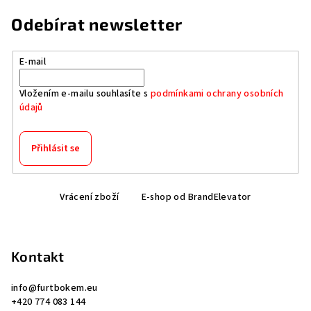
Odebírat newsletter
E-mail
Vložením e-mailu souhlasíte s
podmínkami ochrany osobních
údajů
Přihlásit se
Z
Vrácení zboží
E-shop od BrandElevator
á
p
a
Kontakt
t
í
info
@
furtbokem.eu
+420 774 083 144