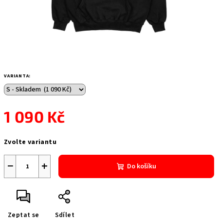
VARIANTA:
1 090 Kč
Měrná
Zvolte variantu
cena:
−
+
Do košíku
Zeptat se
Sdílet