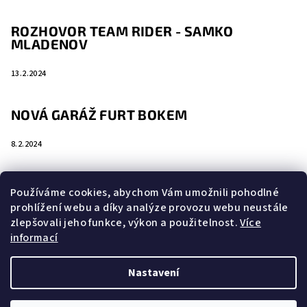
ROZHOVOR TEAM RIDER - SAMKO
MLADENOV
13.2.2024
NOVÁ GARÁŽ FURT BOKEM
8.2.2024
Používáme cookies, abychom Vám umožnili pohodlné
prohlížení webu a díky analýze provozu webu neustále
Vyhledávání
zlepšovali jeho funkce, výkon a použitelnost.
Více
informací
Hledat
Nastavení
Copyright 2026
FurtBokem
. Všechna práva vyhrazena.