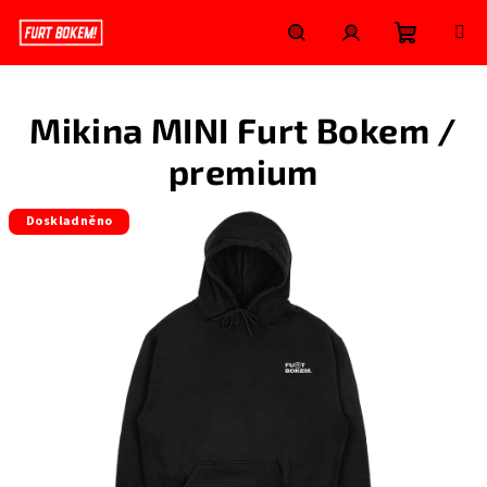
Přejít
na
obsah
Nákupní
Hledat
Přihlášení
Mikina MINI Furt Bokem /
košík
premium
Doskladněno