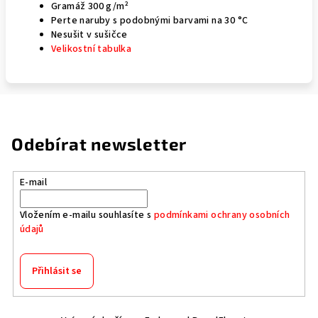
Gramáž 300 g/m²
Perte naruby s podobnými barvami na
30 °C
Nesušit v sušičce
Velikostní tabulka
Odebírat newsletter
E-mail
Vložením e-mailu souhlasíte s
podmínkami ochrany osobních
údajů
Přihlásit se
Z