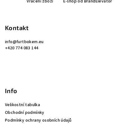
Vrácení zboží
E-shop od BrandElevator
á
p
a
Kontakt
t
í
info
@
furtbokem.eu
+420 774 083 144
Info
Velikostní tabulka
Obchodní podmínky
Podmínky ochrany osobních údajů