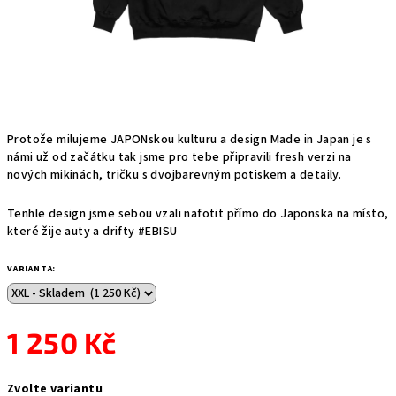
Protože milujeme JAPONskou kulturu a design Made in Japan je s
námi už od začátku tak jsme pro tebe připravili fresh verzi na
nových mikinách, tričku s dvojbarevným potiskem a detaily.
Tenhle design jsme sebou vzali nafotit přímo do Japonska na místo,
které žije auty a drifty #EBISU
VARIANTA:
1 250 Kč
Měrná
Zvolte variantu
cena: