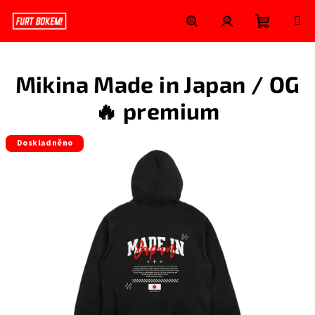
Přejít
na
obsah
Nákupní
Hledat
Přihlášení
Mikina Made in Japan / OG
košík
🔥 premium
Doskladněno