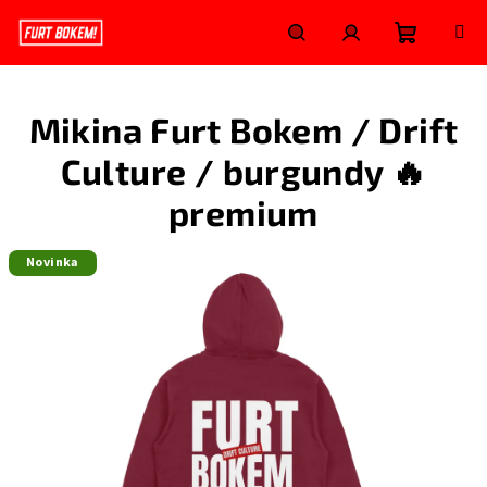
Přejít
na
obsah
Nákupní
Hledat
Přihlášení
Mikina Furt Bokem / Drift
košík
Culture / burgundy 🔥
premium
Novinka