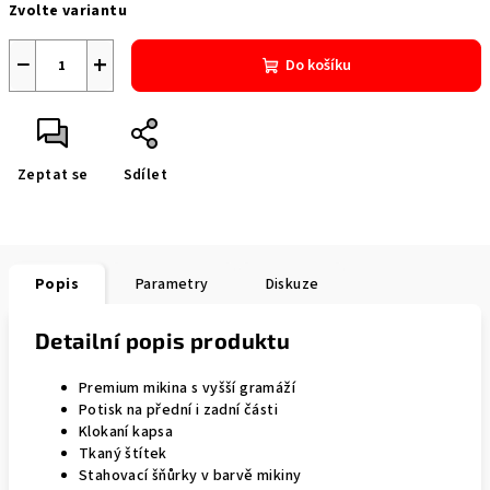
Zvolte variantu
cena:
−
+
Do košíku
Zeptat se
Sdílet
Popis
Parametry
Diskuze
Detailní popis produktu
Premium mikina s vyšší gramáží
Potisk na přední i zadní části
Klokaní kapsa
Tkaný štítek
Stahovací šňůrky v barvě mikiny