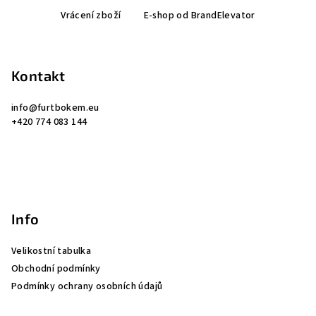
Z
Vrácení zboží
E-shop od BrandElevator
á
p
a
Kontakt
t
í
info
@
furtbokem.eu
+420 774 083 144
Info
Velikostní tabulka
Obchodní podmínky
Podmínky ochrany osobních údajů