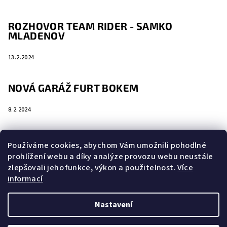
ROZHOVOR TEAM RIDER - SAMKO
MLADENOV
13.2.2024
NOVÁ GARÁŽ FURT BOKEM
8.2.2024
Používáme cookies, abychom Vám umožnili pohodlné
prohlížení webu a díky analýze provozu webu neustále
Vyhledávání
zlepšovali jeho funkce, výkon a použitelnost.
Více
informací
Hledat
Nastavení