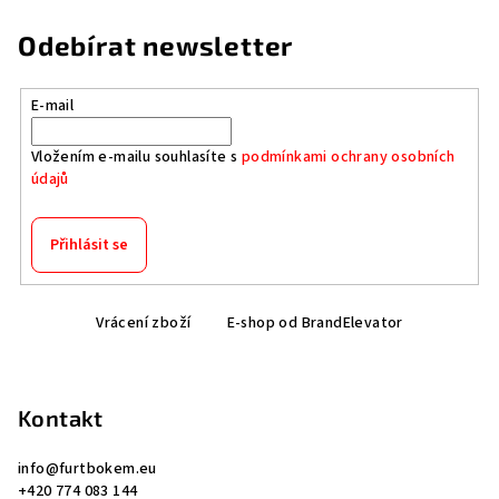
Odebírat newsletter
E-mail
Vložením e-mailu souhlasíte s
podmínkami ochrany osobních
údajů
Přihlásit se
Z
Vrácení zboží
E-shop od BrandElevator
á
p
a
Kontakt
t
í
info
@
furtbokem.eu
+420 774 083 144