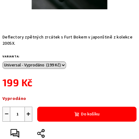
Deflectory zpětných zrcátek s Furt Bokem v japonštině z kolekce
200SX.
VARIANTA:
199 Kč
Měrná
Vyprodáno
cena:
−
+
Do košíku