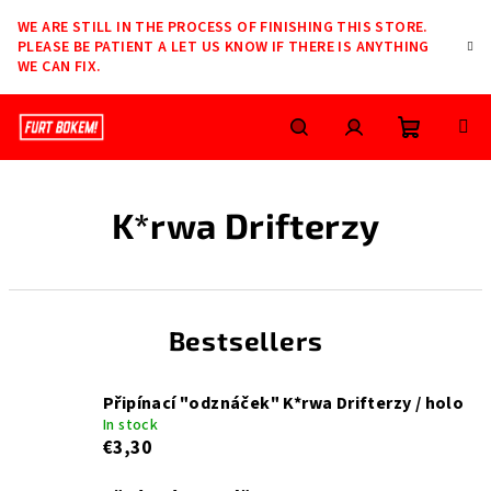
Skip
WE ARE STILL IN THE PROCESS OF FINISHING THIS STORE.
to
PLEASE BE PATIENT A LET US KNOW IF THERE IS ANYTHING
content
WE CAN FIX.
Shoppin
Search
Login
K*rwa Drifterzy
cart
Bestsellers
Připínací "odznáček" K*rwa Drifterzy / holo
In stock
€3,30