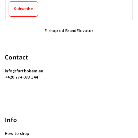
t
Subscribe
r
o
F
l
E-shop od BrandElevator
o
s
o
t
Contact
e
r
info
@
furtbokem.eu
+420 774 083 144
Info
How to shop