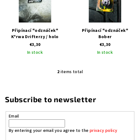
t
i
o
n
f
g
p
Připínací "odznáček"
Připínací "odznáček"
r
K*rwa Drifterzy / holo
Bober
€3,30
€3,30
o
In stock
In stock
d
u
c
2
items total
L
t
i
s
s
t
Subscribe to newsletter
i
n
Email
g
c
By entering your email you agree to the
privacy policy
o
n