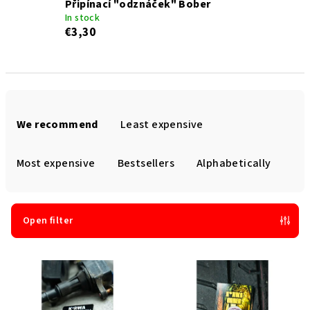
Připínací "odznáček" Bober
In stock
€3,30
P
r
We recommend
Least expensive
o
d
Most expensive
Bestsellers
Alphabetically
u
c
t
Open filter
s
L
o
i
r
s
t