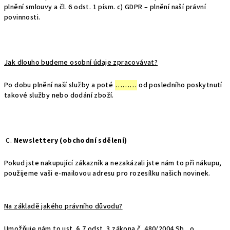
plnění smlouvy a čl. 6 odst. 1 písm. c) GDPR – plnění naší právní
povinnosti.
Jak dlouho budeme osobní údaje zpracovávat?
Po dobu plnění naší služby a poté
………
od posledního poskytnutí
takové služby nebo dodání zboží.
C.
Newslettery (obchodní sdělení)
Pokud jste nakupující zákazník a nezakázali jste nám to při nákupu,
použijeme vaši e-mailovou adresu pro rozesílku našich novinek.
Na základě jakého právního důvodu?
Umožňuje nám to ust. § 7 odst. 3 zákona č. 480/2004 Sb., o