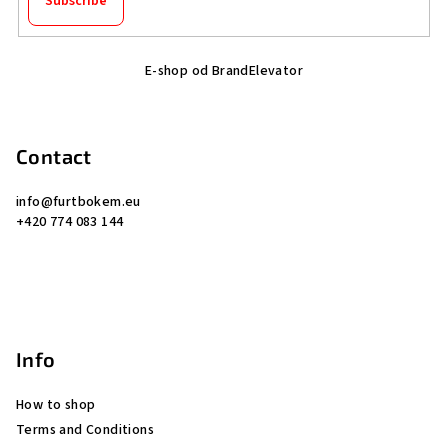
Subscribe
F
E-shop od BrandElevator
o
o
t
Contact
e
r
info
@
furtbokem.eu
+420 774 083 144
Info
How to shop
Terms and Conditions