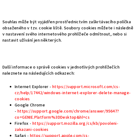
Souhlas může být vyjádřen prostřednictvím zaškrtávacího políčka
obsaženého v tzv. cookie liště. Soubory cookies můžete i následně
v nastavení svého internetového prohlížeče odmítnout, nebo si
nastavit užívání jen některých.
Další informace o správě cookies v jednotlivých prohlížečích
naleznete na následujících odkazech:
Internet Explorer -
https://support.microsoft.com/cs-
cz/help/17442/windows-internet-explorer-delete-manage-
cookies
Google Chrome
-
https://support.google.com/chrome/answer/95647?
co=GENIE.Platform%3DDesktop&hl=cs
Firefox -
https://support.mozilla.org/cs/kb/povoleni-
zakazani-cookies
Safari -
https://support.apple.com/cs-