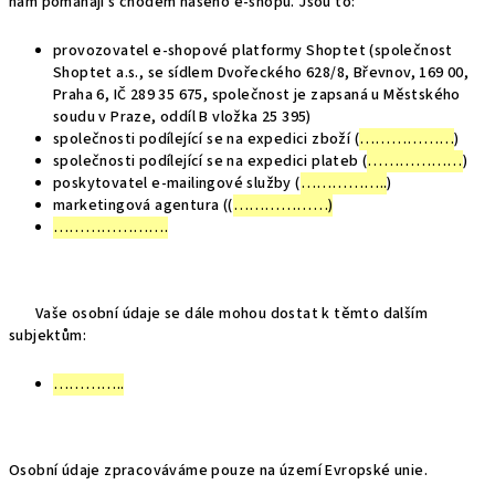
nám pomáhají s chodem našeho e-shopu. Jsou to:
provozovatel e-shopové platformy Shoptet (společnost
Shoptet a.s., se sídlem Dvořeckého 628/8, Břevnov, 169 00,
Praha 6, IČ 289 35 675, společnost je zapsaná u Městského
soudu v Praze, oddíl B vložka 25 395)
společnosti podílející se na expedici zboží (
………………
)
společnosti podílející se na expedici plateb (
………………
)
poskytovatel e-mailingové služby (
……………..
)
marketingová agentura ((
………………)
………………….
Vaše osobní údaje se dále mohou dostat k těmto dalším
subjektům:
…………..
Osobní údaje zpracováváme pouze na území Evropské unie.