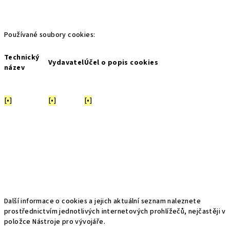
Používané soubory cookies:
Technický
Vydavatel
Účel o popis cookies
název
[•]
[•]
[•]
Další informace o cookies a jejich aktuální seznam naleznete
prostřednictvím jednotlivých internetových prohlížečů, nejčastěji v
položce Nástroje pro vývojáře.