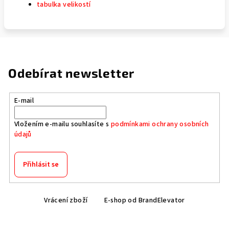
tabulka velikostí
Odebírat newsletter
E-mail
Vložením e-mailu souhlasíte s
podmínkami ochrany osobních
údajů
Přihlásit se
Z
Vrácení zboží
E-shop od BrandElevator
á
p