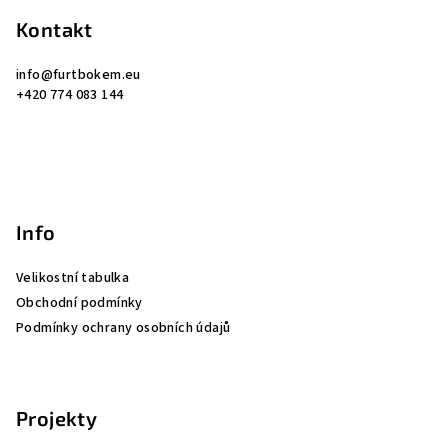
a
Kontakt
t
í
info
@
furtbokem.eu
+420 774 083 144
Info
Velikostní tabulka
Obchodní podmínky
Podmínky ochrany osobních údajů
Projekty