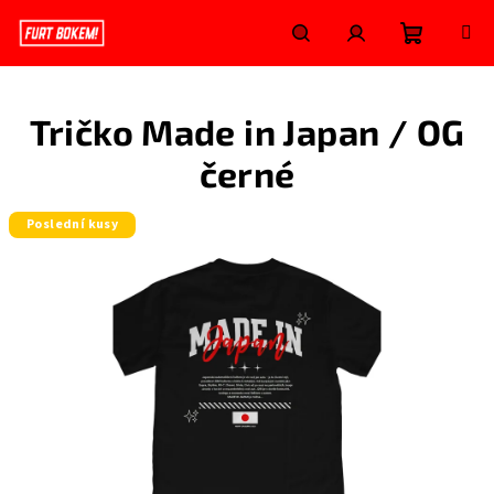
Přejít
na
obsah
Nákupní
Hledat
Přihlášení
Tričko Made in Japan / OG
košík
černé
Poslední kusy