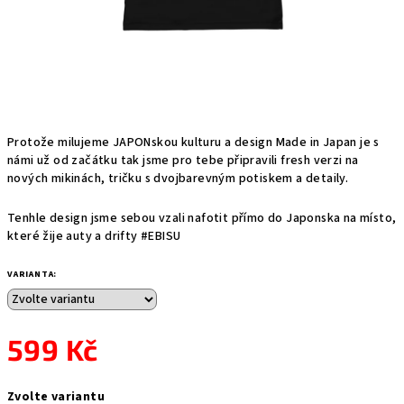
Protože milujeme JAPONskou kulturu a design Made in Japan je s
námi už od začátku tak jsme pro tebe připravili fresh verzi na
nových mikinách, tričku s dvojbarevným potiskem a detaily.
Tenhle design jsme sebou vzali nafotit přímo do Japonska na místo,
které žije auty a drifty #EBISU
VARIANTA:
599 Kč
Měrná
Zvolte variantu
cena: