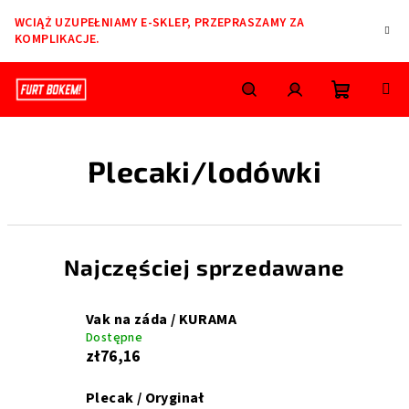
Przejść
WCIĄŻ UZUPEŁNIAMY E-SKLEP, PRZEPRASZAMY ZA
do
KOMPLIKACJE.
treści
Koszyk
Szukaj
Zaloguj
Plecaki/lodówki
się
Najczęściej sprzedawane
Vak na záda / KURAMA
Dostępne
zł76,16
Plecak / Oryginał