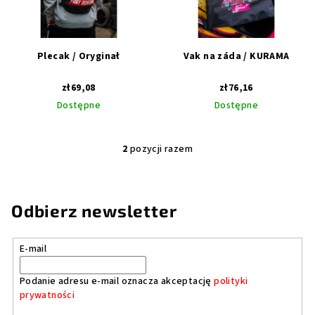
a
o
p
d
r
u
Plecak / Oryginał
Vak na záda / KURAMA
o
k
zł69,08
zł76,16
d
t
Dostępne
Dostępne
u
ó
k
w
t
2
pozycji razem
K
ó
o
n
w
t
Odbierz newsletter
r
o
E-mail
l
k
Podanie adresu e-mail oznacza akceptację
polityki
i
prywatności
l