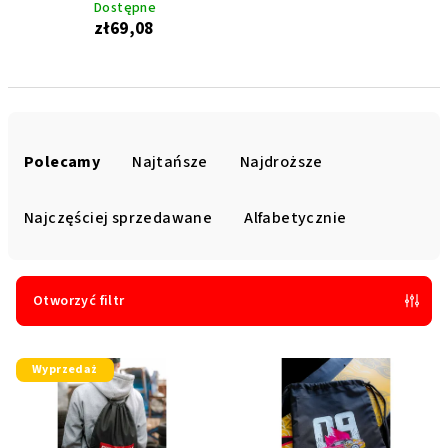
Dostępne
zł69,08
S
o
Polecamy
Najtańsze
Najdroższe
r
t
Najczęściej sprzedawane
Alfabetycznie
o
w
a
Otworzyć filtr
n
L
i
Wyprzedaż
i
e
s
p
t
r