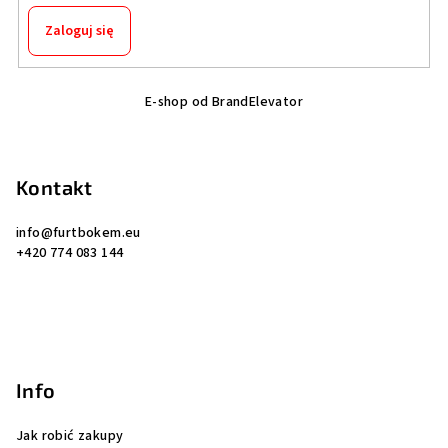
i
s
Zaloguj się
t
y
S
E-shop od BrandElevator
t
o
p
Kontakt
k
a
info
@
furtbokem.eu
+420 774 083 144
Info
Jak robić zakupy