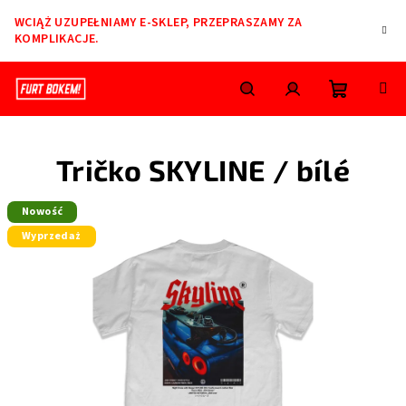
Przejść
WCIĄŻ UZUPEŁNIAMY E-SKLEP, PRZEPRASZAMY ZA
do
KOMPLIKACJE.
treści
Koszyk
Szukaj
Zaloguj
Tričko SKYLINE / bílé
się
Nowość
Wyprzedaż