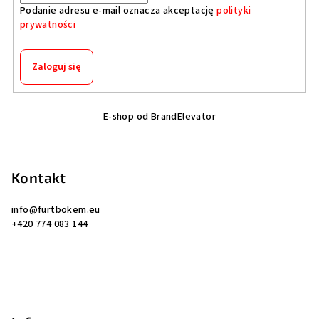
Podanie adresu e-mail oznacza akceptację
polityki
prywatności
Zaloguj się
S
E-shop od BrandElevator
t
o
p
Kontakt
k
a
info
@
furtbokem.eu
+420 774 083 144