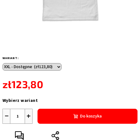
WARIANT:
zł123,80
Cena
Wybierz wariant
jednostkowa:
−
+
Do koszyka