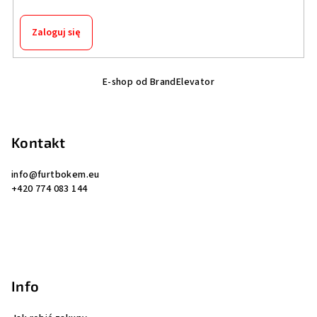
Zaloguj się
S
E-shop od BrandElevator
t
o
p
Kontakt
k
a
info
@
furtbokem.eu
+420 774 083 144
Info