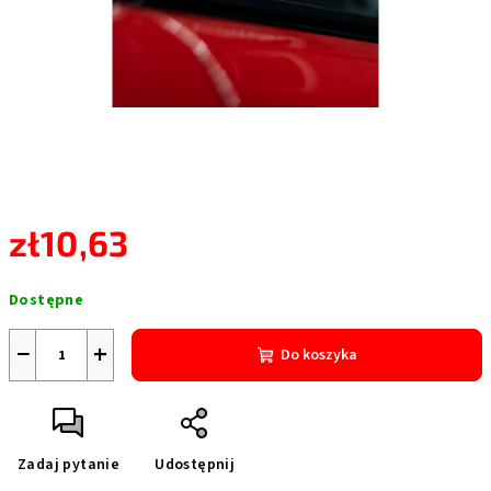
zł10,63
Cena
Dostępne
jednostkowa:
−
+
Do koszyka
Zadaj pytanie
Udostępnij