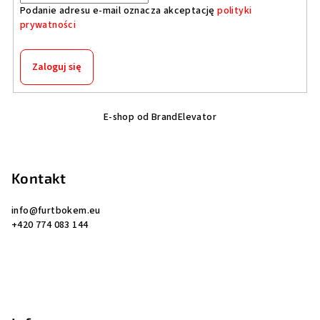
Podanie adresu e-mail oznacza akceptację
polityki
prywatności
Zaloguj się
S
E-shop od BrandElevator
t
o
p
Kontakt
k
a
info
@
furtbokem.eu
+420 774 083 144