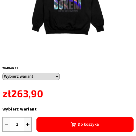
WARIANT:
zł263,90
Cena
Wybierz wariant
jednostkowa:
−
+
Do koszyka