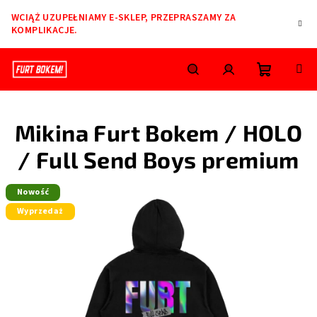
Przejść
WCIĄŻ UZUPEŁNIAMY E-SKLEP, PRZEPRASZAMY ZA
do
KOMPLIKACJE.
treści
Koszyk
Szukaj
Zaloguj
Mikina Furt Bokem / HOLO
się
/ Full Send Boys premium
Nowość
Wyprzedaż