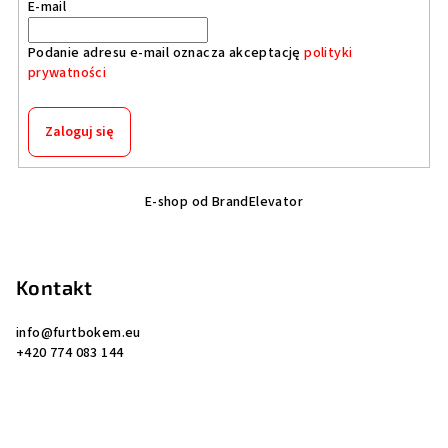
E-mail
Podanie adresu e-mail oznacza akceptację
polityki
prywatności
Zaloguj się
S
E-shop od BrandElevator
t
o
p
Kontakt
k
a
info
@
furtbokem.eu
+420 774 083 144