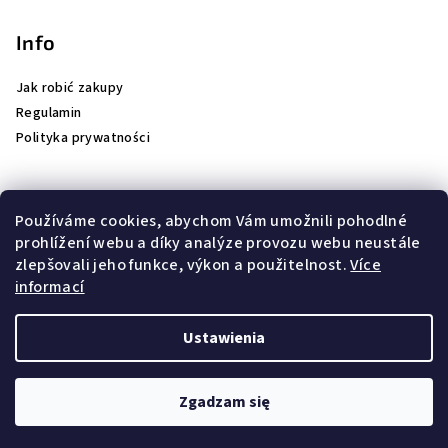
Info
Jak robić zakupy
Regulamin
Polityka prywatności
Používáme cookies, abychom Vám umožnili pohodlné
prohlížení webu a díky analýze provozu webu neustále
Wyszukiwanie
zlepšovali jeho funkce, výkon a použitelnost.
Více
informací
Szukaj
Ustawienia
Copyright 2026
FurtBokem
. Wszystkie prawa zastrzeżone.
Zgadzam się
Opracował Shoptet