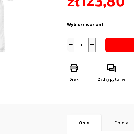
zł123,80
Cena
jednostkowa:
Wybierz wariant
−
+
Druk
Zadaj pytanie
Opis
Opinie