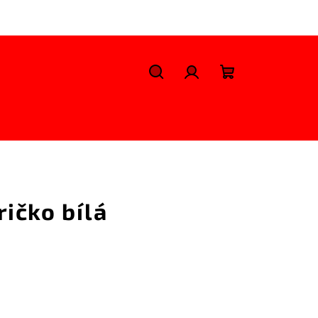
Szukaj
Zaloguj
Koszyk
się
ičko bílá