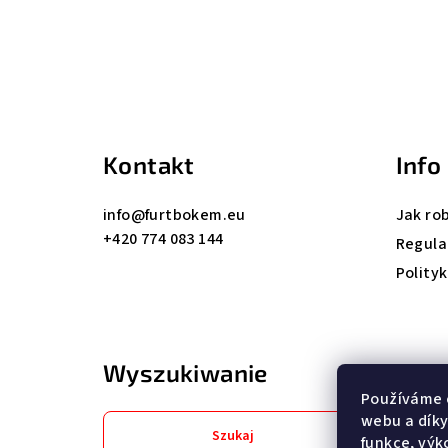
S
t
o
p
Kontakt
Info
k
info
@
furtbokem.eu
Jak ro
a
+420 774 083 144
Regula
Polity
Wyszukiwanie
Používáme 
webu a díky
Szukaj
funkce, výk