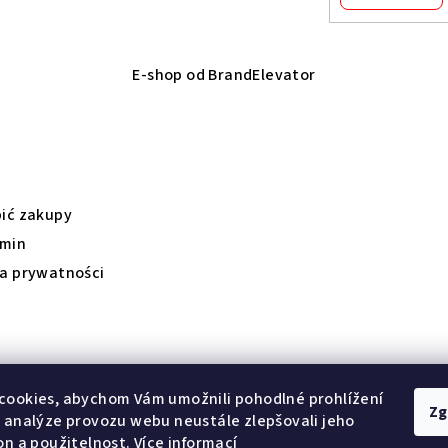
E-shop od BrandElevator
bić zakupy
min
ka prywatności
cookies, abychom Vám umožnili pohodlné prohlížení
Zg
 analýze provozu webu neustále zlepšovali jeho
on a použitelnost.
Více informací