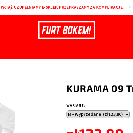
WCIĄŻ UZUPEŁNIAMY E-SKLEP, PRZEPRASZAMY ZA KOMPLIKACJE.
KURAMA 09 Tr
WARIANT: