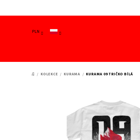
Przejść
do
treści
PLN
/
KOLEKCE
/
KURAMA
/
KURAMA 09 TRIČKO BÍLÁ
HOME