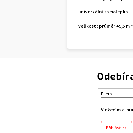
univerzální samolepka
velikost : průměr 45,5 m
Odebír
E-mail
Vložením e-mai
Přihlásit se