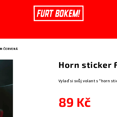
EM ČERVENÁ
Horn sticker
Vylaď si svůj volant s "horn s
89 Kč
Měrná