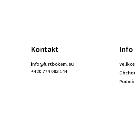
Z
á
p
a
Kontakt
Info
t
info
@
furtbokem.eu
Velikos
í
+420 774 083 144
Obchod
Podmín