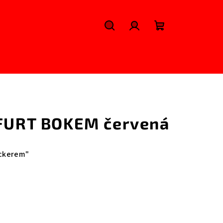
Hledat
Přihlášení
Nákupní
košík
 FURT BOKEM červená
tickerem"