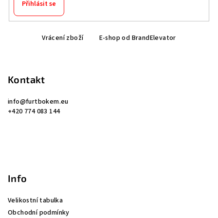
Přihlásit se
Z
Vrácení zboží
E-shop od BrandElevator
á
p
a
Kontakt
t
í
info
@
furtbokem.eu
+420 774 083 144
Info
Velikostní tabulka
Obchodní podmínky