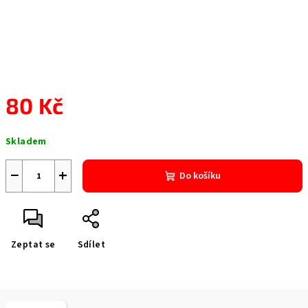
80 Kč
Měrná
Skladem
cena:
−
+
Do košíku
Zeptat se
Sdílet